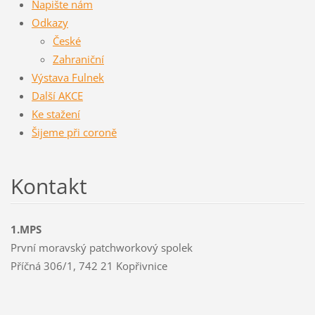
Napište nám
Odkazy
České
Zahraniční
Výstava Fulnek
Další AKCE
Ke stažení
Šijeme při coroně
Kontakt
1.MPS
První moravský patchworkový spolek
Příčná 306/1, 742 21 Kopřivnice