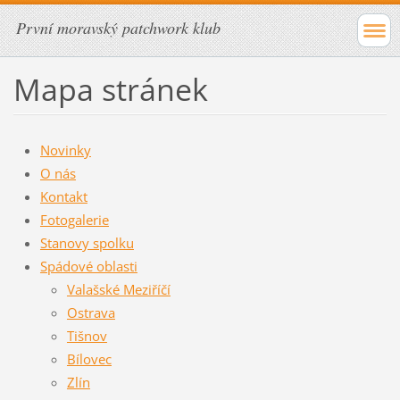
První moravský patchwork klub
Mapa stránek
Novinky
O nás
Kontakt
Fotogalerie
Stanovy spolku
Spádové oblasti
Valašské Meziříčí
Ostrava
Tišnov
Bílovec
Zlín