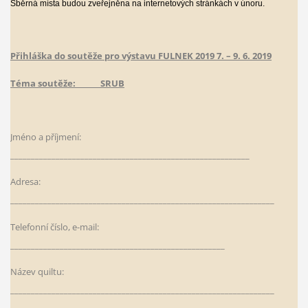
Sběrná místa budou zveřejněna na internetových stránkách v únoru.
Přihláška do soutěže pro výstavu FULNEK 2019 7. – 9. 6. 2019
Téma soutěže: SRUB
Jméno a příjmení:
__________________________________________________________
Adresa:
________________________________________________________________
Telefonní číslo, e-mail:
____________________________________________________
Název quiltu:
________________________________________________________________