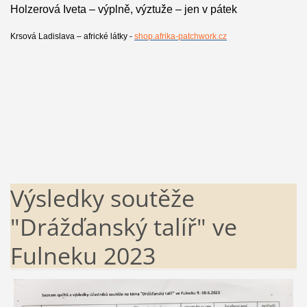
Holzerová Iveta – výplně, výztuže – jen v pátek
Krsová Ladislava – africké látky -
shop.afrika-patchwork.cz
Výsledky soutěže
"Drážďanský talíř" ve
Fulneku 2023