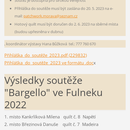
Soutěž je dostupná pro širokou veřejnost
Přihláška do soutěže musí být zaslána do 20. 5. 2023 na e-
mail:
patchwork.morava@seznam.cz
Hotový quilt musí být doručen do 2. 6. 2023 na sběrné místa
(budou upřesněna v dubnu)
, koordinátor výstavy Hana Bůžková tel.: 777 760 670
Přihláška_do_soutěže_2023.pdf (229832)
Přihláška do soutěže 2023 ve formátu .doc
x
Výsledky soutěže
"Bargello" ve Fulneku
2022
1. místo Kankrlíková Milena quilt č. 8 Napětí
2. místo Březinová Danuše quilt č. 7 Madeira