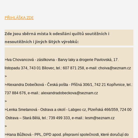
PŘIHLÁŠKA ZDE
Zde jsou sběrná místa k odesílání quiltů soutěžních i
nesoutěžních i jiných šitých výrobků:
>Iva Chovancová - zásilkovna - Barvy laky a drogerie Pavlovská, 17.
listopadu 374, 743 01 Bílovec, tel.: 607 871 258, e-mail: choiva@seznam.cz
>
>Alexandra Dobečková - Česká pošta - Příčná 306/1, 742 21 Kopřivnice, tel.:
737 884 676, e-mail.: alexandradobeckova@seznam.cz
>
>Lenka Smetanová - Ostrava a okolí - Labgeo cz, Plzeňská 466/359, 724 00
Ostrava – Stará Bělá, tel.: 739 499 333, e-mail.: lesm@seznam.cz
>
>Hana Bůžková - PPL, DPD apod. přepravní společnosti, které doručují do