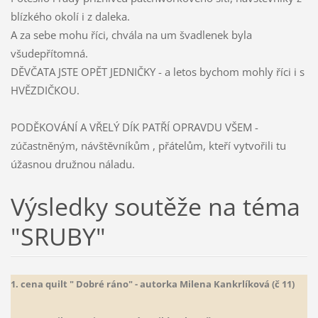
blízkého okolí i z daleka.
A za sebe mohu říci, chvála na um švadlenek byla
všudepřítomná.
DĚVČATA JSTE OPĚT JEDNIČKY - a letos bychom mohly říci i s
HVĚZDIČKOU.
PODĚKOVÁNÍ A VŘELÝ DÍK PATŘÍ OPRAVDU VŠEM -
zúčastněným, návštěvníkům , přátelům, kteří vytvořili tu
úžasnou družnou náladu.
Výsledky soutěže na téma
"SRUBY"
1. cena quilt " Dobré ráno" - autorka Milena Kankrlíková (č 11)