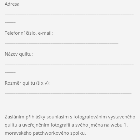
Adresa:
___________________________________________________________
_____
Telefonní číslo, e-mail:
____________________________________________________
Název quiltu:
___________________________________________________________
_____
Rozměr quiltu (š x v):
__________________________________________________________
Zasláním přihlášky souhlasím s fotografováním vystaveného
quiltu a uveřejněním fotografií a svého jména na webu 1.
moravského patchworkového spolku.