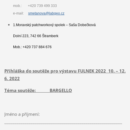
mob.: +420 739 499 333
e-mail:
smetanova@labgeo.cz
1.Moravský patchworkový spolek – Saša Dobečková
Dolní 223, 742 66 Štramberk
Mob.: +420 737 884 676
Přihláška do soutěže pro výstavu FULNEK 2022 10. – 12.
6. 2022
Téma soutěže: BARGELLO
Jméno a příjmení:
__________________________________________________________