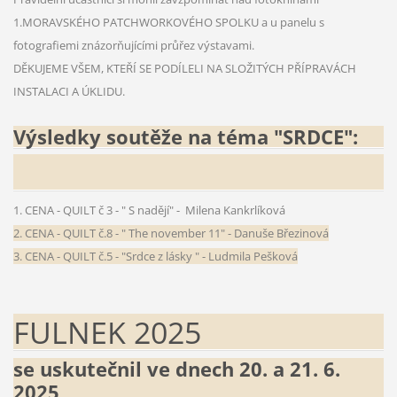
1.MORAVSKÉHO PATCHWORKOVÉHO SPOLKU a u panelu s
fotografiemi znázorňujícími průřez výstavami.
DĚKUJEME VŠEM, KTEŘÍ SE PODÍLELI NA SLOŽITÝCH PŘÍPRAVÁCH
INSTALACI A ÚKLIDU.
Výsledky soutěže na téma "SRDCE":
1. CENA - QUILT č 3 - " S nadějí" - Milena Kankrlíková
2. CENA - QUILT č.8 - " The november 11" - Danuše Březinová
3. CENA - QUILT č.5 - "Srdce z lásky " - Ludmila Pešková
FULNEK 2025
se uskutečnil ve dnech 20. a 21. 6.
2025