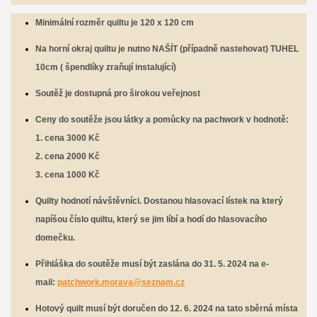
Minimální rozměr quiltu je 120 x 120 cm
Na horní okraj quiltu je nutno NAŠÍT (případně nastehovat) TUHEL
10cm ( špendlíky zraňují instalující)
Soutěž je dostupná pro širokou veřejnost
Ceny do soutěže jsou látky a pomůcky na pachwork v hodnotě:
1. cena 3000 Kč
2. cena 2000 Kč
3. cena 1000 Kč
Quilty hodnotí návštěvníci. Dostanou hlasovací lístek na který
napíšou číslo quiltu, který se jim líbí a hodí do hlasovacího
domečku.
Přihláška do soutěže musí být zaslána do 31. 5. 2024 na e-
mail:
patchwork.morava@seznam.cz
Hotový quilt musí být doručen do 12. 6. 2024 na tato sběrná místa