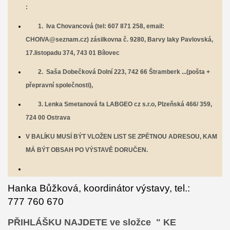
:
1. Iva Chovancová (tel: 607 871 258, email:
CHOIVA@seznam.cz) zásilkovna č. 9280, Barvy laky Pavlovská,
17.listopadu 374, 743 01 Bílovec
2. Saša Dobečková Dolní 223, 742 66 Štramberk ...(pošta +
přepravní společnosti),
3. Lenka Smetanová fa LABGEO cz s.r.o, Plzeňská 466/ 359,
724 00 Ostrava
V BALÍKU MUSÍ BÝT VLOŽEN LIST SE ZPĚTNOU ADRESOU, KAM
MÁ BÝT OBSAH PO VÝSTAVĚ DORUČEN.
Hanka Bůžková, koordinátor výstavy, tel.:
777 760 670
PŘIHLÁŠKU NAJDETE ve složce " KE