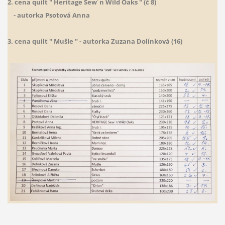
2. cena
quilt " Heritage Sew´n Wild Oaks " (č 8)
- autorka
Psotová
Anna
3. cena
quilt
" Mušle " - autorka Zuzana Dolínková (16)