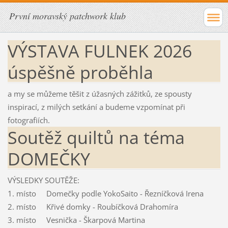
První moravský patchwork klub
VÝSTAVA FULNEK 2026
úspěšně proběhla
a my se můžeme těšit z úžasných zážitků, ze spousty
inspirací, z milých setkání a budeme vzpomínat při
fotografiích.
Soutěž quiltů na téma
DOMEČKY
VÝSLEDKY SOUTĚŽE:
1. místo Domečky podle YokoSaito - Řezníčková Irena
2. místo Křivé domky - Roubíčková Drahomíra
3. místo Vesnička - Škarpová Martina