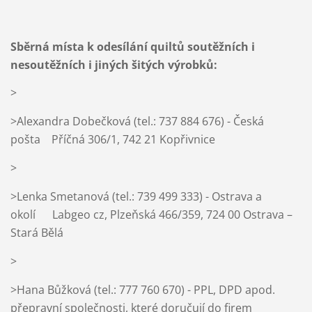
Sběrná místa k odesílání quiltů soutěžních i
nesoutěžních i jiných šitých výrobků:
>
>Alexandra Dobečková (tel.: 737 884 676) - Česká
pošta Příčná 306/1, 742 21 Kopřivnice
>
>Lenka Smetanová (tel.: 739 499 333) - Ostrava a
okolí Labgeo cz, Plzeňská 466/359, 724 00 Ostrava –
Stará Bělá
>
>Hana Bůžková (tel.: 777 760 670) - PPL, DPD apod.
přepravní společnosti, které doručují do firem