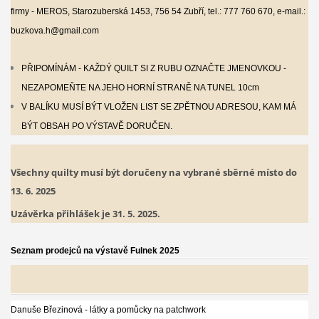
firmy - MEROS, Starozuberská 1453, 756 54 Zubří, tel.: 777 760 670, e-mail.:
buzkova.h@gmail.com
PŘIPOMÍNÁM - KAŽDÝ QUILT SI Z RUBU OZNAČTE JMENOVKOU -
NEZAPOMEŇTE NA JEHO HORNÍ STRANĚ NA TUNEL 10cm
V BALÍKU MUSÍ BÝT VLOŽEN LIST SE ZPĚTNOU ADRESOU, KAM MÁ
BÝT OBSAH PO VÝSTAVĚ DORUČEN.
Všechny quilty musí být doručeny na vybrané sběrné místo do
13. 6. 2025
Uzávěrka přihlášek je 31. 5. 2025.
Seznam prodejců na výstavě Fulnek 2025
Danuše Březinová - látky a pomůcky na patchwork