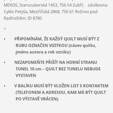
MEROS, Starozuberská 1453, 756 54 Zubří; zásilkovna
Cyklo Petyša, Meziříčská 2868, 756 61 Rožnov pod
Radhoštěm, ID 8780
>
• PŘIPOMÍNÁM, ŽE KAŽDÝ QUILT MUSÍ BÝT Z
RUBU OZNAČEN VIZITKOU (název quiltu,
jméno autora a rok vzniku)
• NEZAPOMEŇTE PŘIŠÍT NA HORNÍ STRANU
TUNEL 10 cm – QUILT BEZ TUNELU NEBUDE
VYSTAVEN
• V BALÍKU MUSÍ BÝT VLOŽEN LIST S KONTAKTEM
(TELEFONEM A ADRESOU, KAM MÁ BÝT QUILT
PO VÝSTAVĚ VRÁCEN).