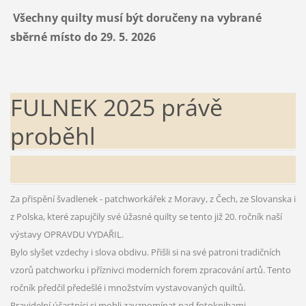
Všechny quilty musí být doručeny na vybrané
sběrné místo do 29. 5. 2026
FULNEK 2025 právě
proběhl
Za přispění švadlenek - patchworkářek z Moravy, z Čech, ze Slovanska i
z Polska, které zapujčily své úžasné quilty se tento již 20. ročník naší
výstavy OPRAVDU VYDAŘIL.
Bylo slyšet vzdechy i slova obdivu. Přišli si na své patroni tradičních
vzorů patchworku i příznivci moderních forem zpracování artů. Tento
ročník předčil předešlé i množstvím vystavovaných quiltů.
Pravidelní účastníci si mohli zavzpomínat nad fotoknihami