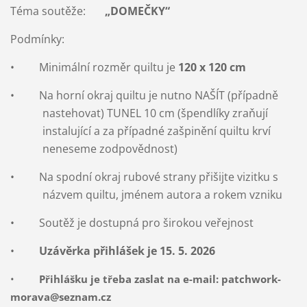
Téma soutěže:
„DOMEČKY“
Podmínky:
• Minimální rozměr quiltu je
120 x 120 cm
• Na horní okraj quiltu je nutno NAŠÍT (případně
nastehovat) TUNEL 10 cm (špendlíky zraňují
instalující a za případné zašpinění quiltu krví
neneseme zodpovědnost)
• Na spodní okraj rubové strany přišijte vizitku s
názvem quiltu, jménem autora a rokem vzniku
• Soutěž je dostupná pro širokou veřejnost
•
Uzávěrka přihlášek je 15. 5. 2026
•
Přihlášku je třeba zaslat na e-mail: patchwork-
morava@seznam.cz