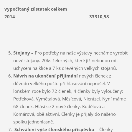
vypočítaný zůstatek celkem
2014
33310,58
Stojany –
Pro potřeby na naše výstavy necháme vyrobit
nové stojany
.
20ks železných, které již nebudou mít
uchycení na klíče a 7 ks dřevěných velkých stojanů.
Návrh na ukončení přijímání
nových členek z
důvodu velkého počtu při hlasování neprošel. V
loňském roce bylo 72 členek, 4 členky byly vyloučeny:
Petřeková, Vymětalová, Měsícová, Nientzel. Nyní máme
68 členek. Hlásí se 2 nové členky: Kudělová a
Komárová, obě aktivní. Členky je přijaly do našeho
spolku jednohlasně.
Schválení výše členského příspěvku
- Členky