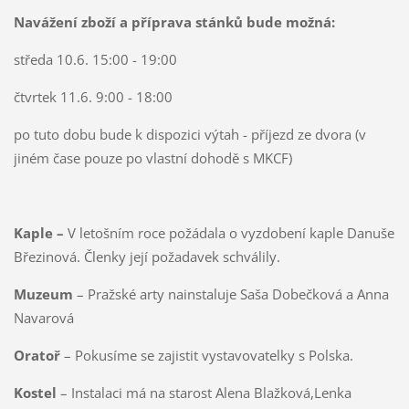
Navážení zboží a příprava stánků bude možná:
středa 10.6. 15:00 - 19:00
čtvrtek 11.6. 9:00 - 18:00
po tuto dobu bude k dispozici výtah - příjezd ze dvora (v
jiném čase pouze po vlastní dohodě s MKCF)
Kaple –
V letošním roce požádala o vyzdobení kaple Danuše
Březinová. Členky její požadavek schválily.
Muzeum
– Pražské arty nainstaluje Saša Dobečková a Anna
Navarová
Oratoř
– Pokusíme se zajistit vystavovatelky s Polska.
Kostel
– Instalaci má na starost Alena Blažková,Lenka