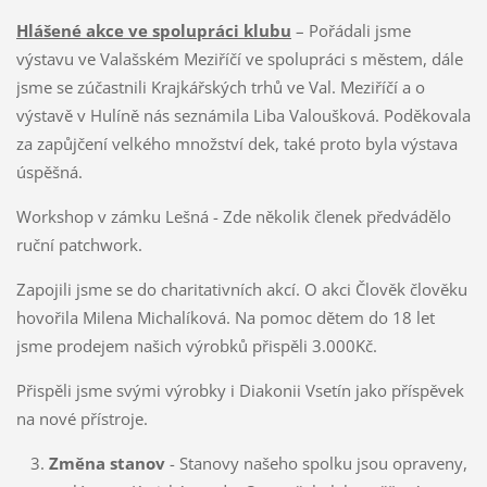
Hlášené akce ve spolupráci klubu
– Pořádali jsme
výstavu ve Valašském Meziříčí ve spolupráci s městem, dále
jsme se zúčastnili Krajkářských trhů ve Val. Meziříčí a o
výstavě v Hulíně nás seznámila Liba Valoušková. Poděkovala
za zapůjčení velkého množství dek, také proto byla výstava
úspěšná.
Workshop v zámku Lešná - Zde několik členek předvádělo
ruční patchwork.
Zapojili jsme se do charitativních akcí. O akci Člověk člověku
hovořila Milena Michalíková. Na pomoc dětem do 18 let
jsme prodejem našich výrobků přispěli 3.000Kč.
Přispěli jsme svými výrobky i Diakonii Vsetín jako příspěvek
na nové přístroje.
Změna stanov
- Stanovy našeho spolku jsou opraveny,