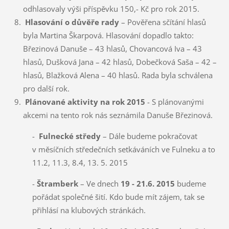
odhlasovaly výši příspěvku 150,- Kč pro rok 2015.
Hlasování o důvěře rady
– Pověřena sčítání hlasů
byla Martina Škarpová. Hlasování dopadlo takto:
Březinová Danuše – 43 hlasů, Chovancová Iva – 43
hlasů, Dušková Jana – 42 hlasů, Dobečková Saša – 42 –
hlasů, Blažková Alena – 40 hlasů. Rada byla schválena
pro další rok.
Plánované aktivity
na rok 2015
- S plánovanými
akcemi na tento rok nás seznámila Danuše Březinová.
-
Fulnecké středy
– Dále budeme pokračovat
v měsíčních středečních setkáváních ve Fulneku a to
11.2, 11.3, 8.4, 13. 5. 2015
-
Štramberk
– Ve dnech
19 - 21.6. 2015
budeme
pořádat společné šití. Kdo bude mít zájem, tak se
přihlásí na klubových stránkách.