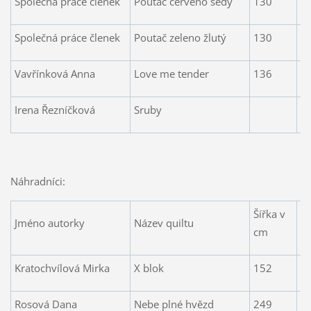
Společná práce členek
Poutač červeno šedý
130
2
Společná práce členek
Poutač zeleno žlutý
130
2
Vavřínková Anna
Love me tender
136
1
Irena Řezníčková
Sruby
Náhradníci:
Šířka v
D
Jméno autorky
Název quiltu
cm
v
Kratochvílová Mirka
X blok
152
1
Rosová Dana
Nebe plné hvězd
249
2