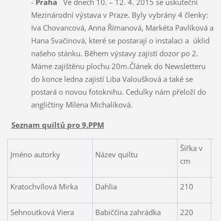
-
Praha
Ve dnech 10. – 12. 4. 2015 se uskuteční
Mezinárodní výstava v Praze. Byly vybrány 4 členky:
Iva Chovancová, Anna Římanová, Markéta Pavlíková a
Hana Svačinová, které se postarají o instalaci a úklid
našeho stánku. Během výstavy zajistí dozor po 2.
Máme zajištěnu plochu 20m.Článek do Newsletteru
do konce ledna zajistí Liba Valoušková a také se
postará o novou fotoknihu. Cedulky nám přeloží do
angličtiny Milena Michalíková.
Seznam quiltů pro 9.PPM
Šířka v
D
Jméno autorky
Název quiltu
cm
v
Kratochvílová Mirka
Dahlia
210
2
Sehnoutková Viera
Babiččina zahrádka
220
2