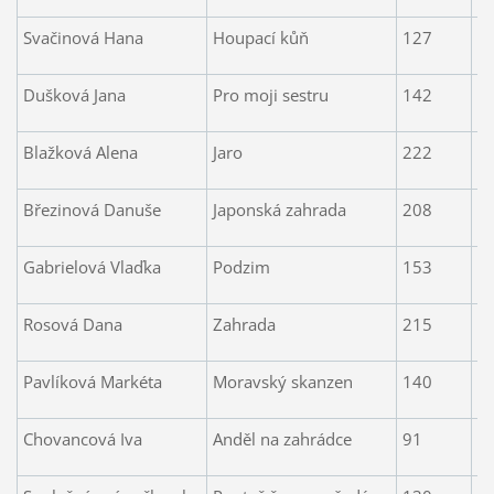
Svačinová Hana
Houpací kůň
127
1
Dušková Jana
Pro moji sestru
142
2
Blažková Alena
Jaro
222
2
Březinová Danuše
Japonská zahrada
208
2
Gabrielová Vlaďka
Podzim
153
2
Rosová Dana
Zahrada
215
2
Pavlíková Markéta
Moravský skanzen
140
1
Chovancová Iva
Anděl na zahrádce
91
1