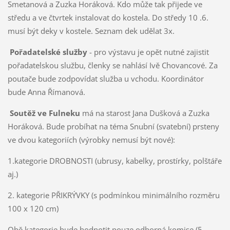
Smetanová a Zuzka Horáková. Kdo může tak přijede ve
středu a ve čtvrtek instalovat do kostela. Do středy 10 .6.
musí být deky v kostele. Seznam dek udělat 3x.
Pořadatelské služby
- pro výstavu je opět nutné zajistit
pořadatelskou službu, členky se nahlásí Ivě Chovancové. Za
poutače bude zodpovídat služba u vchodu. Koordinátor
bude Anna Římanová.
Soutěž ve Fulneku
má na starost Jana Dušková a Zuzka
Horáková. Bude probíhat na téma Snubní (svatební) prsteny
ve dvou kategoriích (výrobky nemusí být nové):
1.kategorie DROBNOSTI (ubrusy, kabelky, prostírky, polštáře
aj.)
2. kategorie PŘIKRÝVKY (s podmínkou minimálního rozměru
100 x 120 cm)
Obě kategorie bude hodnotit pouze odborná komise (5-