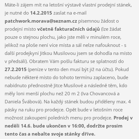
Máte-li zájem mít na letošní výstavě vlastní prodejní stánek,
je nutné do
14.2.2015
zaslat na e-mail
patchwork.morava@seznam.cz
písemnou žádost o
prodejní místo
včetně fakturačních údajů
(lze žádat
pouze o stejnou plochu, jako jste měli v minulém roce,
jelikož na ploše není více místa a sál nelze nafouknout - s
další prodejkyní Jitkou Musilovou jsem se dohodla na místo
v předsálí). Obratem Vám pošlu fakturu se splatností do
27.2.2015
(peníze v tento den musí být již na účtu). Pokud
nebude některé místo do tohoto termínu zaplaceno, bude
nabídnuto přednostně Jitce Musilové a následně těm, kdo
měly loni menší plochu než 20 m 2 (Iva Chovancová a
Daniela Švábová). Na každý stánek budou přiděleny max. 4
pásky na ruku pro prodejce. Opět bude v letošním roce
možnost zakoupení poledních menu pro prodejce.
Prodej v
neděli 14.6. bude ukončen v 16:00, dodržte prosím
tento čas a nebalte svoje stánky dříve.