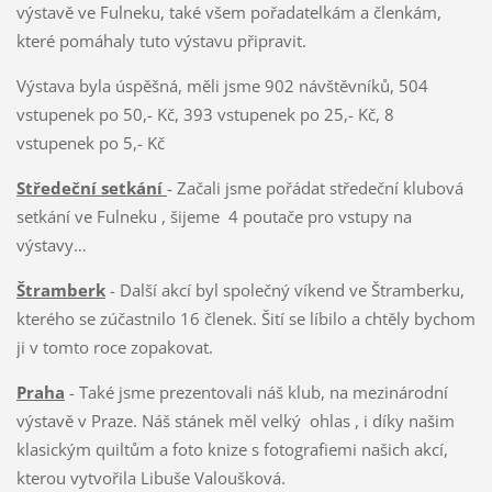
výstavě ve Fulneku, také všem pořadatelkám a členkám,
které pomáhaly tuto výstavu připravit.
Výstava byla úspěšná, měli jsme 902 návštěvníků, 504
vstupenek po 50,- Kč, 393 vstupenek po 25,- Kč, 8
vstupenek po 5,- Kč
Středeční setkání
- Začali jsme pořádat středeční klubová
setkání ve Fulneku , šijeme 4 poutače pro vstupy na
výstavy…
Štramberk
- Další akcí byl společný víkend ve Štramberku,
kterého se zúčastnilo 16 členek. Šití se líbilo a chtěly bychom
ji v tomto roce zopakovat.
Praha
- Také jsme prezentovali náš klub, na mezinárodní
výstavě v Praze. Náš stánek měl velký ohlas , i díky našim
klasickým quiltům a foto knize s fotografiemi našich akcí,
kterou vytvořila Libuše Valoušková.