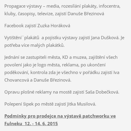
Propagace výstavy – media, rozesílání plakáty, infocentra,
kluby, časopisy, televize, zajistí Danuše Březinová
Facebook zajistí Zuzka Horáková
Vytištění¨plakátů a pojistku výstavy zajistí Jana Dušková. Je
potřeba více malých plakátků.
Jednání se zastupiteli města, KD a muzea, zajištění všech
povolení jako je logo města, reklama, po ukončení
poděkování, kontrola zda je všechno v pořádku zajistí Iva
Chovancová a Danuše Březinová.
Opravu plošné reklamy na mostě zajistí Saša Dobečková.
Polepení šipek po městě zajistí Jitka Musilová.
Podmínky pro prodejce na výstavě patchworku ve
Fulneku 12. - 14. 6. 2015