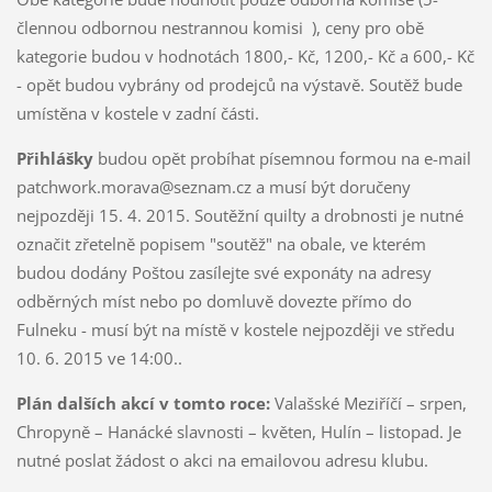
člennou odbornou nestrannou komisi ), ceny pro obě
kategorie budou v hodnotách 1800,- Kč, 1200,- Kč a 600,- Kč
- opět budou vybrány od prodejců na výstavě. Soutěž bude
umístěna v kostele v zadní části.
Přihlášky
budou opět probíhat písemnou formou na e-mail
patchwork.morava@seznam.cz a musí být doručeny
nejpozději 15. 4. 2015. Soutěžní quilty a drobnosti je nutné
označit zřetelně popisem "soutěž" na obale, ve kterém
budou dodány Poštou zasílejte své exponáty na adresy
odběrných míst nebo po domluvě dovezte přímo do
Fulneku - musí být na místě v kostele nejpozději ve středu
10. 6. 2015 ve 14:00..
Plán dalších akcí v tomto roce:
Valašské Meziříčí – srpen,
Chropyně – Hanácké slavnosti – květen, Hulín – listopad. Je
nutné poslat žádost o akci na emailovou adresu klubu.