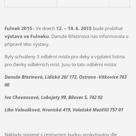
Fulnek
2015
– Ve dnech
12. – 14. 6. 2015
bude probíhat
výstava ve Fulneku
. Danuše Březinová nás informovala o
přípravě této výstavy.
Byly schváleny 3 odběrní místa pro deky a výplatní listina
pro členky odběrních míst. Jsou to tato odběrní místa:
Danuše Březinová, Lidická 26/ 172, Ostrava -Vítkovice 703
00
Iva Chovancová, Lubojaty 99, Bílovec 5, 742 92
Liba Valoušková, Hranická 419, Valašské Meziříčí 757 01
Náklady spojené s cestovným budou poskytovány dle