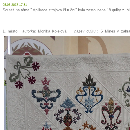
05.06.2017 17:31
Soutěž na téma " Aplikace strojová či ruční" byla zastoupena 18 quilty z 
1. místo:
autorka
: Monika Kolejová
název quiltu
: S Mines v zahrad