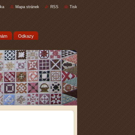
nka
Mapa stránek
RSS
Tisk
 nám
Odkazy