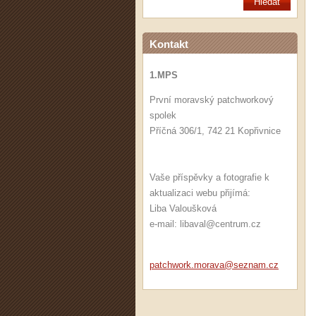
Kontakt
1.MPS
První moravský patchworkový
spolek
Příčná 306/1, 742 21 Kopřivnice
Vaše příspěvky a fotografie k
aktualizaci webu přijímá:
Liba Valoušková
e-mail: libaval@centrum.cz
patchwor
k.morava
@seznam.
cz