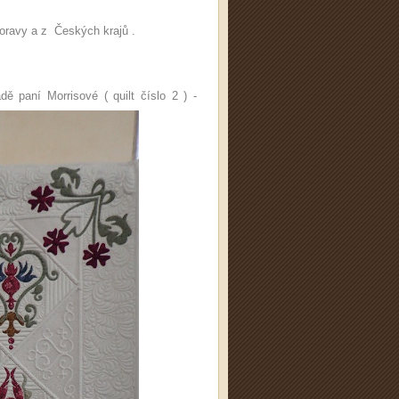
Moravy a z Českých krajů .
ě paní Morrisové ( quilt číslo 2 ) -