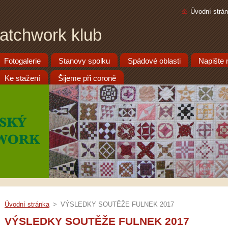
Úvodní strá
atchwork klub
Fotogalerie
Stanovy spolku
Spádové oblasti
Napište
Ke stažení
Šijeme při coroně
Úvodní stránka
>
VÝSLEDKY SOUTĚŽE FULNEK 2017
VÝSLEDKY SOUTĚŽE FULNEK 2017