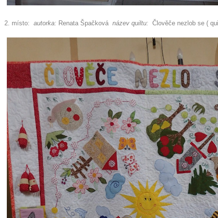
2. místo:
autorka:
Renata Špačková
název quiltu:
Člověče nezlob se ( quil