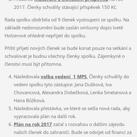
2017. Členky schválily stávající příspěvek 150 Kč.
Rada spolku obdržela od 9 členek vystoupení ze spolku. Na
základě nedorozumění bude zaslán omluvný dopis Ivetě
Holzerové ohledně nepřijetí do spolku.
Příští přijetí nových členek se bude konat pouze na setkání a
schvalovat je budou všechny členky spolku. Zájemkyně o
členství musí být přítomna.
Následovala
volba vedení 1 MPS
.
Členky schválily do
vedení spolku tyto zástupce: Jana Dušková, Iva
Chovancová, Alexandra Dobečková, Lenka Smetanová a
Hana Bůžková.
Následovala přestávka, ve které se sešla nová rada, aby
vypracovala plán na další rok.
Plán na rok 2017
začal s rozvahou o dalším zájezdu
našich členek do zahraničí. Bude se odvíjet od financí za