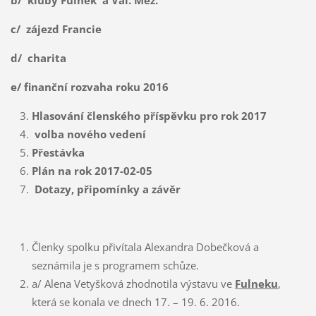
b/ kluby Fulnek a Val. Mez.
c/ zájezd Francie
d/ charita
e/ finanční rozvaha roku 2016
Hlasování členského příspěvku pro rok 2017
volba nového vedení
Přestávka
Plán na rok 2017-02-05
Dotazy, připomínky a závěr
Členky spolku přivítala Alexandra Dobečková a
seznámila je s programem schůze.
a/ Alena Vetyšková zhodnotila výstavu ve
Fulneku
,
která se konala ve dnech 17. – 19. 6. 2016.