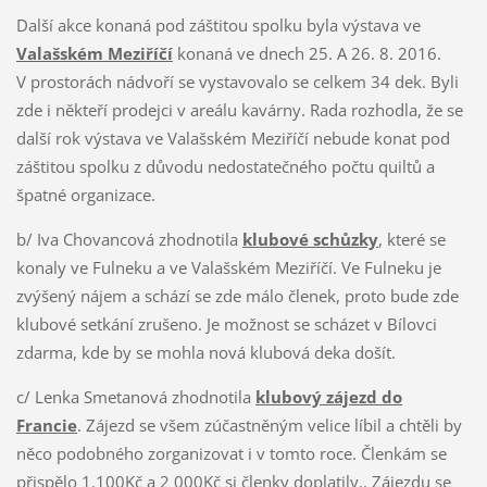
Další akce konaná pod záštitou spolku byla výstava ve
Valašském Meziříčí
konaná ve dnech 25. A 26. 8. 2016.
V prostorách nádvoří se vystavovalo se celkem 34 dek. Byli
zde i někteří prodejci v areálu kavárny. Rada rozhodla, že se
další rok výstava ve Valašském Meziříčí nebude konat pod
záštitou spolku z důvodu nedostatečného počtu quiltů a
špatné organizace.
b/ Iva Chovancová zhodnotila
klubové schůzky
, které se
konaly ve Fulneku a ve Valašském Meziříčí. Ve Fulneku je
zvýšený nájem a schází se zde málo členek, proto bude zde
klubové setkání zrušeno. Je možnost se scházet v Bílovci
zdarma, kde by se mohla nová klubová deka došít.
c/ Lenka Smetanová zhodnotila
klubový zájezd do
Francie
. Zájezd se všem zúčastněným velice líbil a chtěli by
něco podobného zorganizovat i v tomto roce. Členkám se
přispělo 1.100Kč a 2 000Kč si členky doplatily.. Zájezdu se