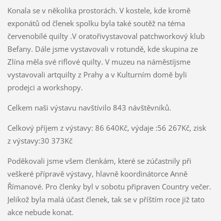
Konala se v několika prostorách. V kostele, kde kromě
exponátů od členek spolku byla také soutěž na téma
červenobílé quilty .V oratořivystavoval patchworkový klub
Befany. Dále jsme vystavovali v rotundě, kde skupina ze
Zlína měla své riflové quilty. V muzeu na náměstíjsme
vystavovali artquilty z Prahy a v Kulturním domě byli
prodejci a workshopy.
Celkem naši výstavu navštívilo 843 návštěvníků.
Celkový příjem z výstavy: 86 640Kč, výdaje :56 267Kč, zisk
z výstavy:30 373Kč
Poděkovali jsme všem členkám, které se zúčastnily při
veškeré přípravě výstavy, hlavně koordinátorce Anně
Římanové. Pro členky byl v sobotu připraven Country večer.
Jelikož byla malá účast členek, tak se v příštím roce již tato
akce nebude konat.