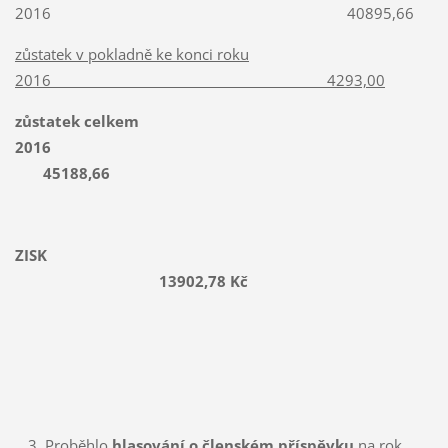
2016 40895,66
zůstatek v pokladně ke konci roku
2016 4293,00
zůstatek celkem
2016
45188,66
ZISK
13902,78 Kč
Proběhlo
hlasování o členském příspěvku
na rok