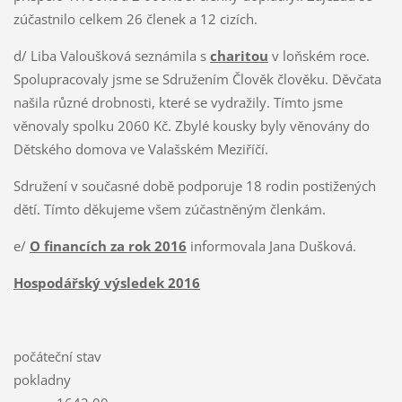
zúčastnilo celkem 26 členek a 12 cizích.
d/ Liba Valoušková seznámila s
charitou
v loňském roce.
Spolupracovaly jsme se Sdružením Člověk člověku. Děvčata
našila různé drobnosti, které se vydražily. Tímto jsme
věnovaly spolku 2060 Kč. Zbylé kousky byly věnovány do
Dětského domova ve Valašském Meziříčí.
Sdružení v současné době podporuje 18 rodin postižených
dětí. Tímto děkujeme všem zúčastněným členkám.
e/
O financích za rok 2016
informovala Jana Dušková.
Hospodářský výsledek 2016
počáteční stav
pokladny