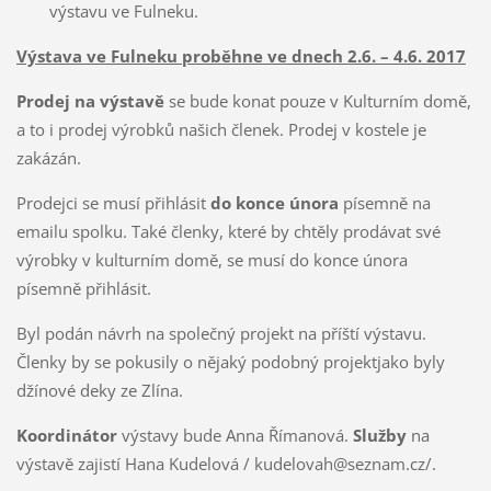
výstavu ve Fulneku.
Výstava ve Fulneku proběhne ve dnech 2.6. – 4.6. 2017
Prodej na výstavě
se bude konat pouze v Kulturním domě,
a to i prodej výrobků našich členek. Prodej v kostele je
zakázán.
Prodejci se musí přihlásit
do konce února
písemně na
emailu spolku. Také členky, které by chtěly prodávat své
výrobky v kulturním domě, se musí do konce února
písemně přihlásit.
Byl podán návrh na společný projekt na příští výstavu.
Členky by se pokusily o nějaký podobný projektjako byly
džínové deky ze Zlína.
Koordinátor
výstavy bude Anna Římanová.
Služby
na
výstavě zajistí Hana Kudelová / kudelovah@seznam.cz/.