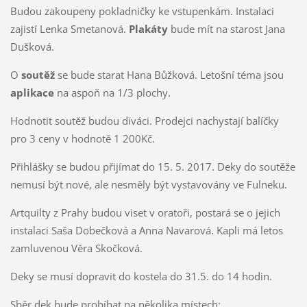
Budou zakoupeny pokladničky ke vstupenkám. Instalaci
zajistí Lenka Smetanová.
Plakáty
bude mít na starost Jana
Dušková.
O
soutěž
se bude starat Hana Bůžková. Letošní téma jsou
aplikace
na aspoň na 1/3 plochy.
Hodnotit soutěž budou diváci. Prodejci nachystají balíčky
pro 3 ceny v hodnotě 1 200Kč.
Přihlášky se budou přijímat do 15. 5. 2017. Deky do soutěže
nemusí být nové, ale nesměly být vystavovány ve Fulneku.
Artquilty z Prahy budou viset v oratoři, postará se o jejich
instalaci Saša Dobečková a Anna Navarová. Kapli má letos
zamluvenou Věra Skočková.
Deky se musí dopravit do kostela do 31.5. do 14 hodin.
Sběr dek bude probíhat na několika místech: