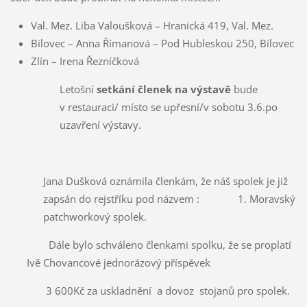
Val. Mez. Liba Valoušková – Hranická 419, Val. Mez.
Bílovec – Anna Římanová – Pod Hubleskou 250, Bílovec
Zlín – Irena Řezníčková
Letošní
setkání členek na výstavě
bude
v restauraci/ místo se upřesní/v sobotu 3.6.po
uzavření výstavy.
Jana Dušková oznámila členkám, že náš spolek je již
zapsán do rejstříku pod názvem : 1. Moravský
patchworkový spolek.
Dále bylo schváleno členkami spolku, že se proplatí
Ivě Chovancové jednorázový příspěvek
3 600Kč za uskladnění a dovoz stojanů pro spolek.