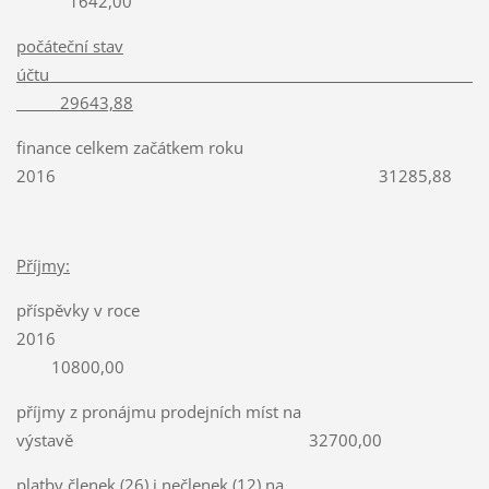
1642,00
počáteční stav
účtu
29643,88
finance celkem začátkem roku
2016 31285,88
Příjmy:
příspěvky v roce
2016
10800,00
příjmy z pronájmu prodejních míst na
výstavě 32700,00
platby členek (26) i nečlenek (12) na