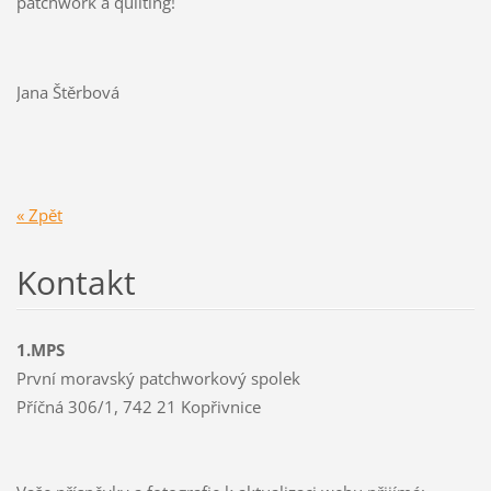
patchwork a quilting!
Jana Štěrbová
« Zpět
Kontakt
1.MPS
První moravský patchworkový spolek
Příčná 306/1, 742 21 Kopřivnice