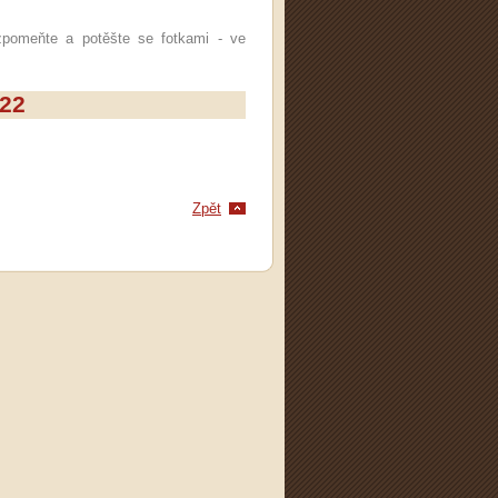
meňte a potěšte se fotkami - ve
022
Zpět