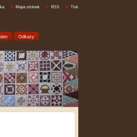
nka
Mapa stránek
RSS
Tisk
 nám
Odkazy