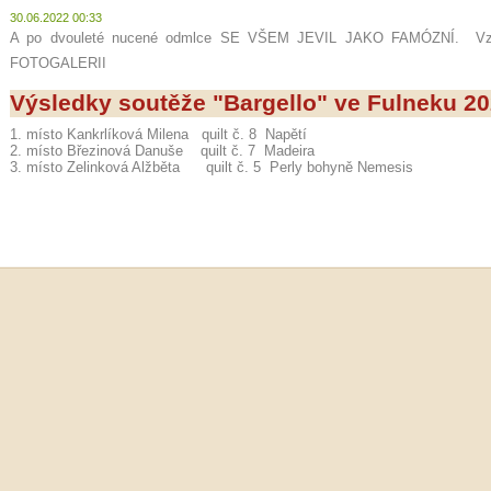
30.06.2022 00:33
A po dvouleté nucené odmlce SE VŠEM JEVIL JAKO FAMÓZNÍ. Vzpo
FOTOGALERII
Výsledky soutěže "Bargello" ve Fulneku 2
1. místo Kankrlíková Milena quilt č. 8 Napětí
2. místo Březinová Danuše quilt č. 7 Madeira
3. místo Zelinková Alžběta quilt č. 5 Perly bohyně Nemesis