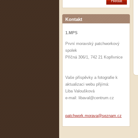
Kontakt
1.MPS
První moravský patchworkový
spolek
Příčná 306/1, 742 21 Kopřivnice
Vaše příspěvky a fotografie k
aktualizaci webu přijímá:
Liba Valoušková
e-mail: libaval@centrum.cz
patchwor
k.morava
@seznam.
cz