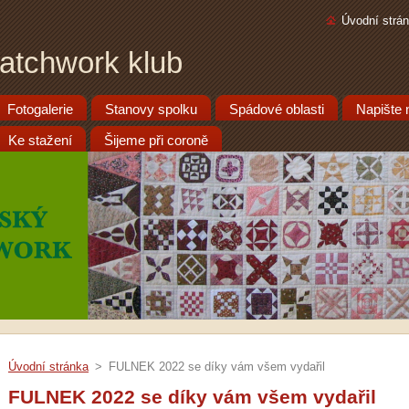
Úvodní strá
atchwork klub
Fotogalerie
Stanovy spolku
Spádové oblasti
Napište
Ke stažení
Šijeme při coroně
Úvodní stránka
>
FULNEK 2022 se díky vám všem vydařil
FULNEK 2022 se díky vám všem vydařil